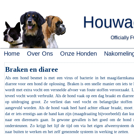
Houwae
Officially
Home
Over Ons
Onze Honden
Nakomelin
Braken en diaree
Als een hond besmet is met een virus of bacterie in het maag/darmkana
diarree voor een hond de oplossing. Braken is een snelle manier om iets te 
wordt met extra vocht een versnelde afvoer van foute stoffen veroorzaakt. L
teveel vocht wordt verbruikt. Als de hond vaak op een dag braakt en diarree
op uitdroging groot. Ze verliest dan veel vocht en belangrijke stoffe
aangevuld worden. Als de hond vaak heel hard achter elkaar braakt, moet 
dat er iets ernstigs aan de hand kan zijn (maagdraaiing bijvoorbeeld) dan ku
naar een dierenarts gaan. In gewone gevallen is het goed om de hond 
ondersteunen. Zo krijgt het lijf de tijd om via het eigen afweersysteem de
naar buiten te werken en het zelf genezende systeem in werking te zetten.