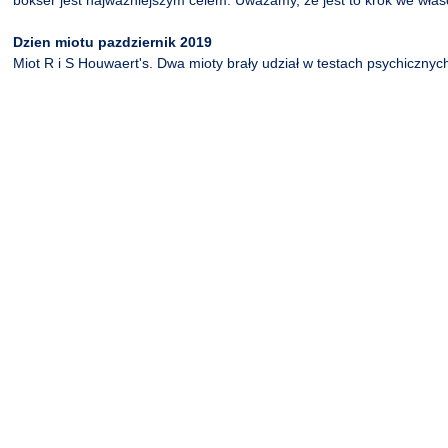
bokser jest najważniejszym celem. Uważamy, że jest to krok we wła
Dzien miotu pazdziernik 2019
Miot R i S Houwaert's. Dwa mioty brały udział w testach psychicznych