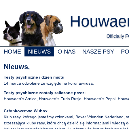
Houwaert
Officially
HOME
NIEUWS
O NAS
NASZE PSY
P
Nieuws,
Testy psychiczne i dzien miotu
14 marca odwołane ze względu na koronawirusa.
Testy psychiczne zostaly zaliczone przez:
Houwaert's Arnica, Houwaert's Furia Rusja, Houwaert's Pepsi, Houw
Członkowstwo Wubox
Klub rasy, którego jesteśmy członkami, Boxer Vrienden Nederland, s
zrzeszająca kluby rasy, które chcą dzielić się informacjami i wiedzą