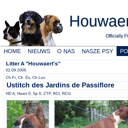
Houwaert
Officially
HOME
NIEUWS
O NAS
NASZE PSY
P
Litter A "Houwaert's"
02.09.2006
Ch.Fr, Ch. Es, Ch.Lux
Ustitch des Jardins de Passiflore
HD A, Heart 0, Sp 0, ZTP, RCI, RCI1