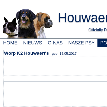
Houwaert
Officially
HOME
NIEUWS
O NAS
NASZE PSY
P
Worp K2 Houwaert's
geb. 19.05.2017